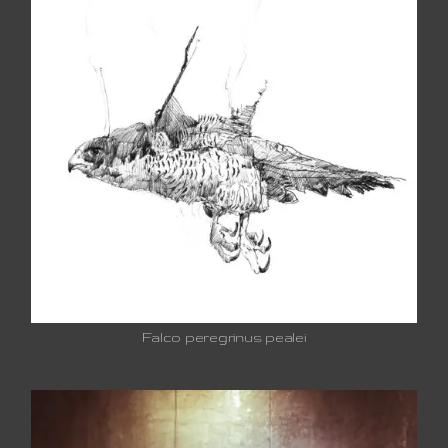
Falco peregrinus pealei