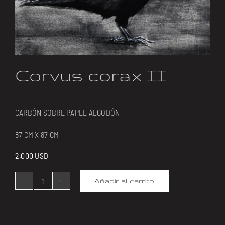
Corvus corax II
CARBÓN SOBRE PAPEL ALGODÓN
87 CM X 87 CM
2,000
USD
Añadir al carrito
Corvus
corax
II
cantidad