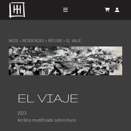
Skip
to
Toggle
content
Navigation
GALERÍA
INICIO
»
RESIDENCIAS
»
REFUGIO
»
EL VIAJE
PROYECTOS
RESIDENCIAS
EL ARTISTA
EL VIAJE
CONTACTO
2023
Acrílico modificado sobre muro