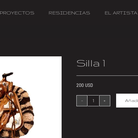
PROYECTOS
RESIDENCIAS
EL ARTISTA
Silla 1
200
USD
Añadi
Silla
1
cantidad