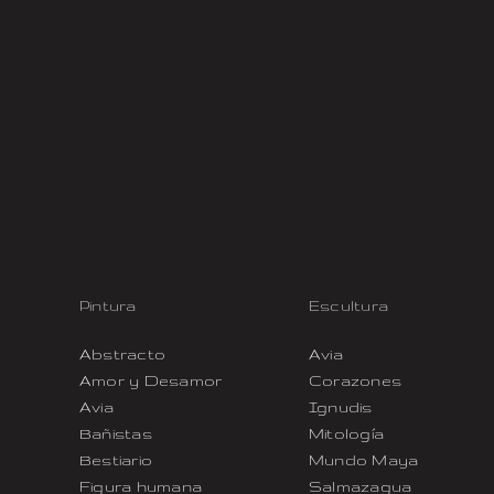
Pintura
Escultura
Abstracto
Avia
Amor y Desamor
Corazones
Avia
Ignudis
Bañistas
Mitología
Bestiario
Mundo Maya
Figura humana
Salmazagua