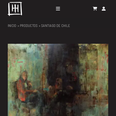
Skip
to
Toggle
content
Navigation
GALERÍA
INICIO
»
PRODUCTOS
»
SANTIAGO DE CHILE
PROYECTOS
RESIDENCIAS
EL ARTISTA
CONTACTO