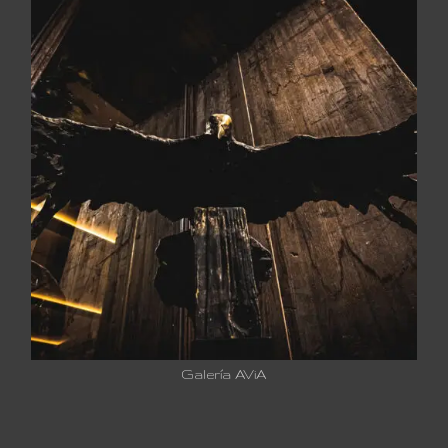
Galería AViA