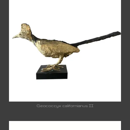
Geococcyx californianus II