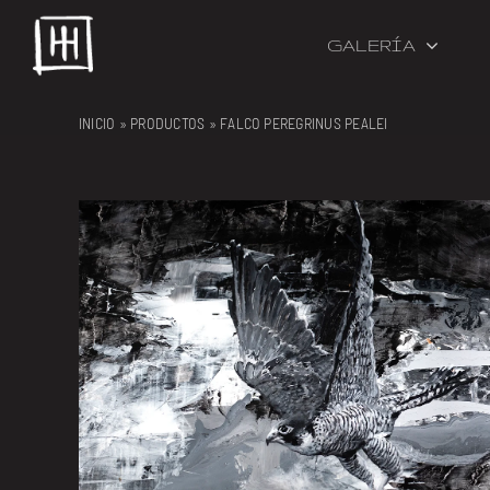
Skip
to
GALERÍA
content
INICIO
»
PRODUCTOS
»
FALCO PEREGRINUS PEALEI