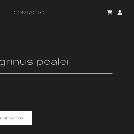
CONTACTO
grinus pealei
r al carrito