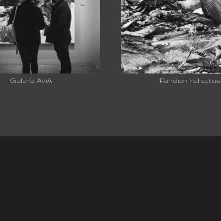
Galería AViA
Pandion haliaetus