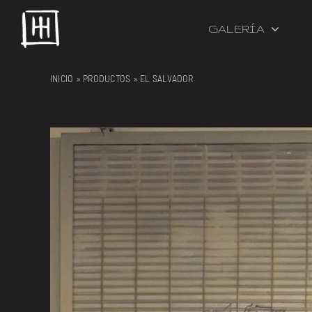
Skip
to
GALERÍA
content
INICIO
»
PRODUCTOS
»
EL SALVADOR