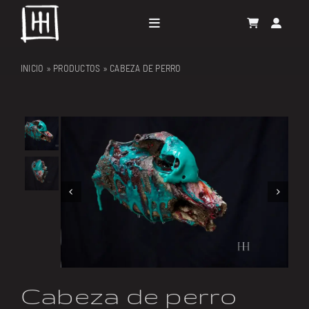
Skip
to
Toggle
content
Navigation
GALERÍA
INICIO
»
PRODUCTOS
»
CABEZA DE PERRO
PROYECTOS
RESIDENCIAS


EL ARTISTA
CONTACTO
Cabeza de perro