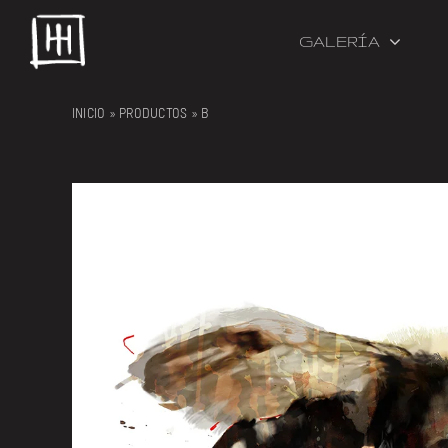
Skip
to
GALERÍA
content
INICIO
»
PRODUCTOS
»
B