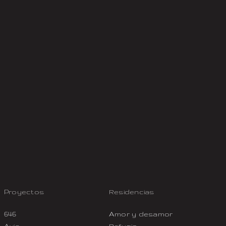
Proyectos
Residencias
646
Amor y desamor
Avia
Refugio