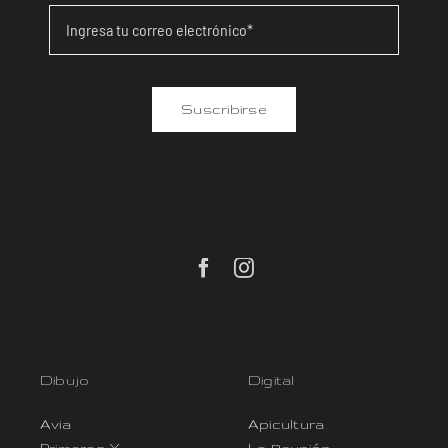
Suscribirse
Dibujo
Digital
Avia
Apicultura
Primeras X
La Reunión