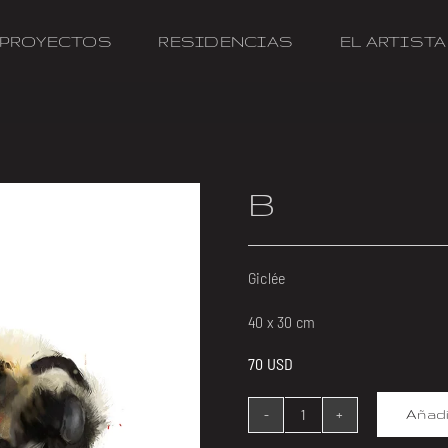
PROYECTOS
RESIDENCIAS
EL ARTISTA
B
Giclée
40 x 30 cm
70
USD
Añadi
B